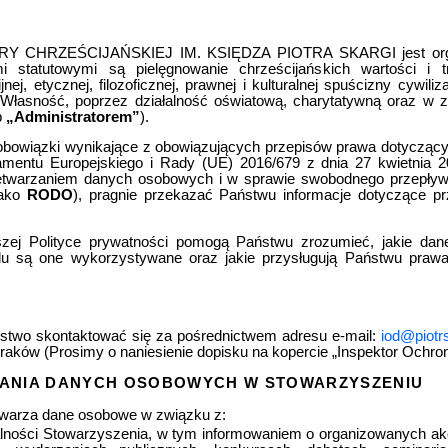
HRZEŚCIJAŃSKIEJ IM. KSIĘDZA PIOTRA SKARGI jest organiza
mi statutowymi są pielęgnowanie chrześcijańskich wartości i t
nej, etycznej, filozoficznej, prawnej i kulturalnej spuścizny cywilizac
 Własność, poprzez działalność oświatową, charytatywną oraz w za
b
„Administratorem”
).
 obowiązki wynikające z obowiązujących przepisów prawa dotyczą
mentu Europejskiego i Rady (UE) 2016/679 z dnia 27 kwietnia 2
etwarzaniem danych osobowych i w sprawie swobodnego przepływu
jako
RODO
), pragnie przekazać Państwu informacje dotyczące p
jszej Polityce prywatności pomogą Państwu zrozumieć, jakie dan
lu są one wykorzystywane oraz jakie przysługują Państwu pra
stwo skontaktować się za pośrednictwem adresu e-mail:
iod@piotr
Kraków (Prosimy o naniesienie dopisku na kopercie „Inspektor Och
ANIA DANYCH OSOBOWYCH W STOWARZYSZENIU
etwarza dane osobowe w związku z:
alności Stowarzyszenia, w tym informowaniem o organizowanych a