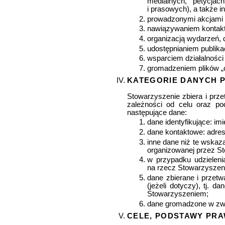
medialnych, petycjac
i prasowych), a także 
prowadzonymi akcjami s
nawiązywaniem kontaktu
organizacją wydarzeń, d
udostępnianiem publika
wsparciem działalnośc
gromadzeniem plików „c
KATEGORIE DANYCH 
Stowarzyszenie zbiera i prz
zależności od celu oraz p
następujące dane:
dane identyfikujące: im
dane kontaktowe: adres
inne dane niż te wskaz
organizowanej przez S
w przypadku udzielen
na rzecz Stowarzyszen
dane zbierane i przetw
(jeżeli dotyczy), tj.
Stowarzyszeniem;
dane gromadzone w zwią
CELE, PODSTAWY PR