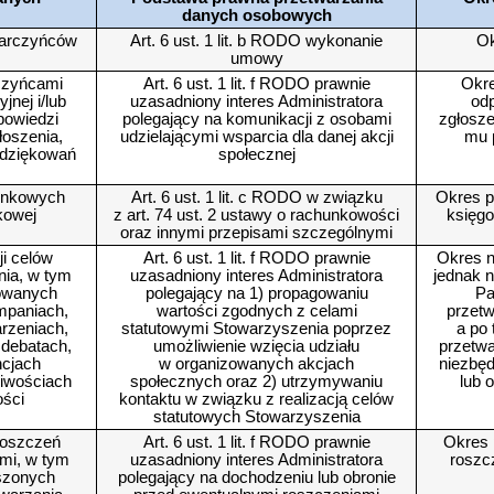
danych osobowych
darczyńców
Art. 6 ust. 1 lit. b RODO wykonanie
Ok
umowy
czyńcami
Art. 6 ust. 1 lit. f RODO prawnie
Okre
nej i/lub
uzasadniony interes Administratora
odp
powiedzi
polegający na komunikacji z osobami
zgłosze
łoszenia,
udzielającymi wsparcia dla danej akcji
mu 
odziękowań
społecznej
unkowych
Art. 6 ust. 1 lit. c RODO w związku
Okres p
kowej
z art. 74 ust. 2 ustawy o rachunkowości
księgo
oraz innymi przepisami szczególnymi
ji celów
Art. 6 ust. 1 lit. f RODO prawnie
Okres n
nia, w tym
uzasadniony interes Administratora
jednak n
zowanych
polegający na 1) propagowaniu
Pa
mpaniach,
wartości zgodnych z celami
przet
arzeniach,
statutowymi Stowarzyszenia poprzez
a po
 debatach,
umożliwienie wzięcia udziału
przetwa
ncjach
w organizowanych akcjach
niezbęd
liwościach
społecznych oraz 2) utrzymywaniu
lub 
ości
kontaktu w związku z realizacją celów
.
statutowych Stowarzyszenia
roszczeń
Art. 6 ust. 1 lit. f RODO prawnie
Okres 
ami, w tym
uzasadniony interes Administratora
roszc
szonych
polegający na dochodzeniu lub obronie