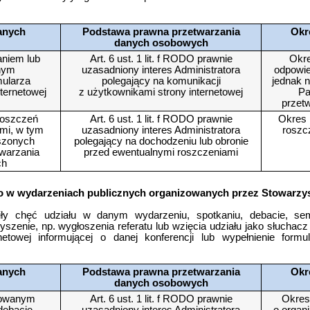
anych
Podstawa prawna przetwarzania
Okr
danych osobowych
aniem lub
Art. 6 ust. 1 lit. f RODO prawnie
Okre
nym
uzasadniony interes Administratora
odpowie
mularza
polegający na komunikacji
jednak n
nternetowej
z użytkownikami strony internetowej
Pa
przet
roszczeń
Art. 6 ust. 1 lit. f RODO prawnie
Okres 
ami, w tym
uzasadniony interes Administratora
roszc
szonych
polegający na dochodzeniu lub obronie
warzania
przed ewentualnymi roszczeniami
ch
wo w wydarzeniach publicznych organizowanych przez Stowarzy
ły chęć udziału w danym wydarzeniu, spotkaniu, debacie, sem
szenie, np. wygłoszenia referatu lub wzięcia udziału jako słuchacz
rnetowej informującej o danej konferencji lub wypełnienie form
anych
Podstawa prawna przetwarzania
Okr
danych osobowych
zowanym
Art. 6 ust. 1 lit. f RODO prawnie
Okres