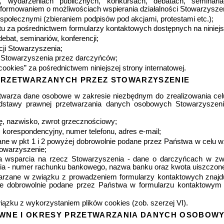
h, wydarzeniach publicznych, konkursach, debatach, seminari
informowaniem o możliwościach wspierania działalności Stowarzysze
połecznymi (zbieraniem podpisów pod akcjami, protestami etc.);
 za pośrednictwem formularzy kontaktowych dostępnych na niniejsze
ebat, seminariów, konferencji;
cji Stowarzyszenia;
i Stowarzyszenia przez darczyńców;
ookies” za pośrednictwem niniejszej strony internatowej.
PRZETWARZANYCH PRZEZ STOWARZYSZENIE
etwarza dane osobowe w zakresie niezbędnym do zrealizowania cel
odstawy prawnej przetwarzania danych osobowych Stowarzyszeni
ię, nazwisko, zwrot grzecznościowy;
 korespondencyjny, numer telefonu, adres e-mail;
ane w pkt 1 i 2 powyżej dobrowolnie podane przez Państwa w celu wz
towarzyszenie;
ia wsparcia na rzecz Stowarzyszenia - dane o darczyńcach w z
ia - numer rachunku bankowego, nazwa banku oraz kwota uiszczone
arzane w związku z prowadzeniem formularzy kontaktowych znajduj
 dane dobrowolnie podane przez Państwa w formularzu kontaktowym
zku z wykorzystaniem plików cookies (zob. szerzej VI).
AWNE I OKRESY PRZETWARZANIA DANYCH OSOBOW