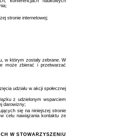
ach, konferencjach naukowych
nia;
j stronie internetowej;
u, w którym zostały zebrane. W
e może zbierać i przetwarzać
ięcia udziału w akcji społecznej
wiązku z udzielonym wsparciem
j darowizny;
ących się na niniejszej stronie
 w celu nawiązania kontaktu ze
YCH W STOWARZYSZENIU