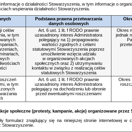
nformacje o działalności Stowarzyszenia, w tym informacje o orga
ściach wspierania działalności Stowarzyszenia.
anych
Podstawa prawna przetwarzania
Okr
danych osobowych
ji celów
Art. 6 ust. 1 lit. f RODO prawnie
Okres n
nia, w tym
uzasadniony interes Administratora
jednak n
zowanych
polegający na 1) propagowaniu
Pa
mpaniach,
wartości zgodnych z celami
przet
arzeniach,
statutowymi Stowarzyszenia poprzez
minariach,
umożliwienie wzięcia udziału
owych
w organizowanych akcjach
liwościach
społecznych oraz 2) utrzymywaniu
ości
kontaktu w związku z realizacją celów
statutowych Stowarzyszenia
roszczeń
Art. 6 ust. 1 lit. f RODO prawnie
Okres 
ami, w tym
uzasadniony interes Administratora
roszc
szonych
polegający na dochodzeniu lub obronie
warzania
przed ewentualnymi roszczeniami
ch
akcje społeczne (protesty, kampanie, akcje) organizowane przez
y formularz znajdujący się na niniejszej stronie internetowej w ce
z Stowarzyszenie.