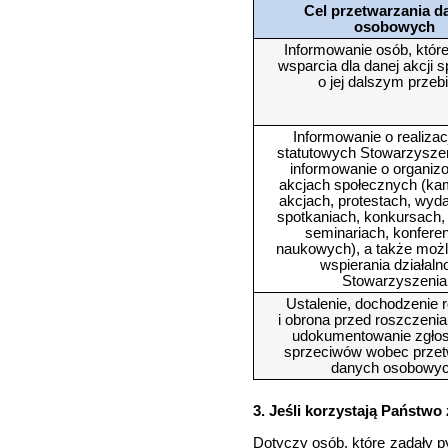
Cel przetwarzania d
osobowych
Informowanie osób, które 
wsparcia dla danej akcji s
o jej dalszym przeb
Informowanie o realizac
statutowych Stowarzysze
informowanie o organi
akcjach społecznych (ka
akcjach, protestach, wyd
spotkaniach, konkursach,
seminariach, konfere
naukowych), a także moż
wspierania działaln
Stowarzyszenia
Ustalenie, dochodzenie 
i obrona przed roszczeni
udokumentowanie zgło
sprzeciwów wobec przet
danych osobowy
3. Jeśli korzystają Państwo
Dotyczy osób, które zadały p