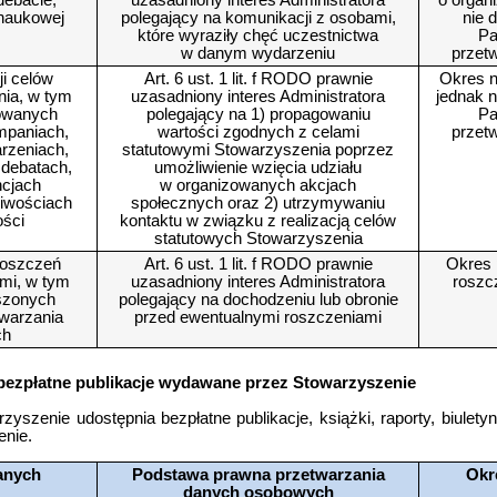
debacie,
uzasadniony interes Administratora
o organ
 naukowej
polegający na komunikacji z osobami,
nie 
które wyraziły chęć uczestnictwa
Pa
w danym wydarzeniu
przet
ji celów
Art. 6 ust. 1 lit. f RODO prawnie
Okres n
nia, w tym
uzasadniony interes Administratora
jednak n
zowanych
polegający na 1) propagowaniu
Pa
mpaniach,
wartości zgodnych z celami
przet
arzeniach,
statutowymi Stowarzyszenia poprzez
 debatach,
umożliwienie wzięcia udziału
ncjach
w organizowanych akcjach
liwościach
społecznych oraz 2) utrzymywaniu
ości
kontaktu w związku z realizacją celów
statutowych Stowarzyszenia
roszczeń
Art. 6 ust. 1 lit. f RODO prawnie
Okres 
ami, w tym
uzasadniony interes Administratora
roszc
szonych
polegający na dochodzeniu lub obronie
warzania
przed ewentualnymi roszczeniami
ch
 bezpłatne publikacje wydawane przez Stowarzyszenie
yszenie udostępnia bezpłatne publikacje, książki, raporty, biuletyn
nie.
anych
Podstawa prawna przetwarzania
Okr
danych osobowych