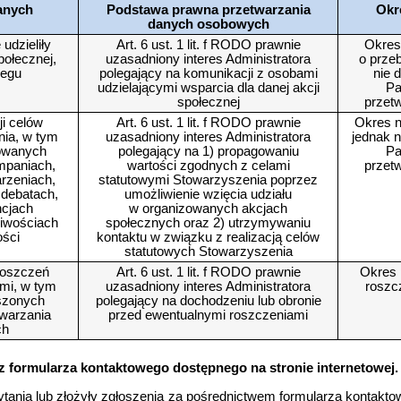
anych
Podstawa prawna przetwarzania
Okr
danych osobowych
udzieliły
Art. 6 ust. 1 lit. f RODO prawnie
Okres
połecznej,
uzasadniony interes Administratora
o przeb
iegu
polegający na komunikacji z osobami
nie 
udzielającymi wsparcia dla danej akcji
Pa
społecznej
przet
ji celów
Art. 6 ust. 1 lit. f RODO prawnie
Okres n
nia, w tym
uzasadniony interes Administratora
jednak n
zowanych
polegający na 1) propagowaniu
Pa
mpaniach,
wartości zgodnych z celami
przet
arzeniach,
statutowymi Stowarzyszenia poprzez
 debatach,
umożliwienie wzięcia udziału
ncjach
w organizowanych akcjach
liwościach
społecznych oraz 2) utrzymywaniu
ości
kontaktu w związku z realizacją celów
statutowych Stowarzyszenia
roszczeń
Art. 6 ust. 1 lit. f RODO prawnie
Okres 
ami, w tym
uzasadniony interes Administratora
roszc
szonych
polegający na dochodzeniu lub obronie
warzania
przed ewentualnymi roszczeniami
ch
 z formularza kontaktowego dostępnego na stronie internetowej.
ytania lub złożyły zgłoszenia za pośrednictwem formularza kontakto