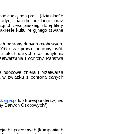
cją non-profit (działalność
radycji narodu polskiego oraz
ji chrześcijańskiej, której filary
kresie kultu religijnego (zwane
cych ochrony danych osobowych,
016 r. w sprawie ochrony osób
 takich danych oraz uchylenia
rzetwarzania i ochrony Państwa
e osobowe zbiera i przetwarza
wa w związku z ochroną danych
skarga.pl
lub korespondencyjnie:
rony Danych Osobowych”).
kcjach społecznych (kampaniach