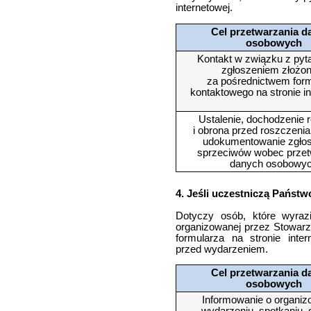
internetowej.
Cel przetwarzania d
osobowych
Kontakt w związku z pyt
zgłoszeniem złożo
za pośrednictwem for
kontaktowego na stronie i
Ustalenie, dochodzenie 
i obrona przed roszczeni
udokumentowanie zgło
sprzeciwów wobec przet
danych osobowy
4. Jeśli uczestniczą Państ
Dotyczy osób, które wyrazi
organizowanej przez Stowarzy
formularza na stronie inte
przed wydarzeniem.
Cel przetwarzania d
osobowych
Informowanie o organi