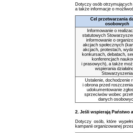
Dotyczy osób otrzymujących i
a także informacje o możliwo
Cel przetwarzania d
osobowych
Informowanie o realizac
statutowych Stowarzysze
informowanie o organi
akcjach społecznych (ka
akcjach, protestach, wyd
konkursach, debatach, se
konferencjach nauk
i prasowych), a także moż
wspierania działaln
Stowarzyszenia
Ustalenie, dochodzenie 
i obrona przed roszczeni
udokumentowanie zgło
sprzeciwów wobec przet
danych osobowy
2. Jeśli wspierają Państwo 
Dotyczy osób, które wypełnił
kampanii organizowanej prze