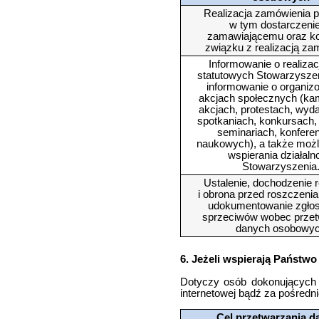
Realizacja zamówienia pu
w tym dostarczenie 
zamawiającemu oraz ko
związku z realizacją za
Informowanie o realizac
statutowych Stowarzysze
informowanie o organi
akcjach społecznych (ka
akcjach, protestach, wyd
spotkaniach, konkursach,
seminariach, konfere
naukowych), a także moż
wspierania działaln
Stowarzyszenia
Ustalenie, dochodzenie 
i obrona przed roszczeni
udokumentowanie zgło
sprzeciwów wobec przet
danych osobowy
6. Jeżeli wspierają Państw
Dotyczy osób dokonujących 
internetowej bądź za pośredn
Cel przetwarzania d