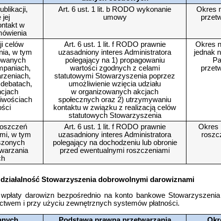
blikacji,
Art. 6 ust. 1 lit. b RODO wykonanie
Okres n
jej
umowy
przet
ntakt w
mówienia
ji celów
Art. 6 ust. 1 lit. f RODO prawnie
Okres n
nia, w tym
uzasadniony interes Administratora
jednak n
zowanych
polegający na 1) propagowaniu
Pa
mpaniach,
wartości zgodnych z celami
przet
arzeniach,
statutowymi Stowarzyszenia poprzez
 debatach,
umożliwienie wzięcia udziału
ncjach
w organizowanych akcjach
liwościach
społecznych oraz 2) utrzymywaniu
ości
kontaktu w związku z realizacją celów
.
statutowych Stowarzyszenia
roszczeń
Art. 6 ust. 1 lit. f RODO prawnie
Okres 
ami, w tym
uzasadniony interes Administratora
roszc
szonych
polegający na dochodzeniu lub obronie
warzania
przed ewentualnymi roszczeniami
ch
o działalność Stowarzyszenia dobrowolnymi darowiznami
wpłaty darowizn bezpośrednio na konto bankowe Stowarzyszenia w
ictwem i przy użyciu zewnętrznych systemów płatności.
anych
Podstawa prawna przetwarzania
Okr