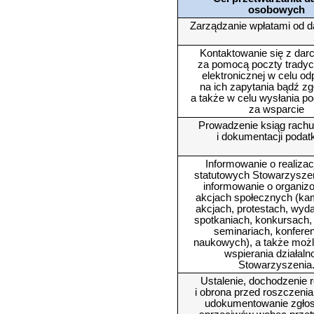
osobowych
Zarządzanie wpłatami od 
Kontaktowanie się z dar
za pomocą poczty tradycyj
elektronicznej w celu od
na ich zapytania bądź zg
a także w celu wysłania p
za wsparcie
Prowadzenie ksiąg rach
i dokumentacji podat
Informowanie o realizac
statutowych Stowarzysze
informowanie o organi
akcjach społecznych (ka
akcjach, protestach, wyd
spotkaniach, konkursach,
seminariach, konfere
naukowych), a także moż
wspierania działaln
Stowarzyszenia
Ustalenie, dochodzenie 
i obrona przed roszczeni
udokumentowanie zgło