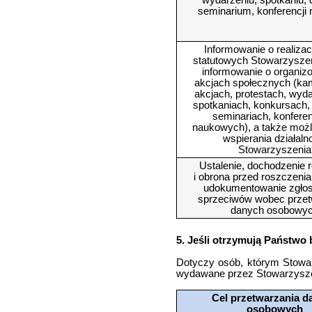
wydarzeniu, spotkaniu, 
seminarium, konferencji
Informowanie o realizac
statutowych Stowarzysze
informowanie o organi
akcjach społecznych (ka
akcjach, protestach, wyd
spotkaniach, konkursach,
seminariach, konfere
naukowych), a także moż
wspierania działaln
Stowarzyszenia
Ustalenie, dochodzenie 
i obrona przed roszczeni
udokumentowanie zgło
sprzeciwów wobec przet
danych osobowy
5. Jeśli otrzymują Państwo
Dotyczy osób, którym Stowarz
wydawane przez Stowarzysze
Cel przetwarzania d
osobowych