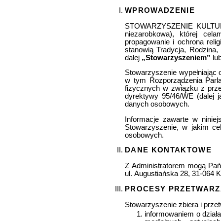
WPROWADZENIE
STOWARZYSZENIE KULTURY C
niezarobkowa), której cela
propagowanie i ochrona religij
stanowią Tradycja, Rodzina,
dalej
„Stowarzyszeniem”
lu
Stowarzyszenie wypełniając
w tym Rozporządzenia Parla
fizycznych w związku z prz
dyrektywy 95/46/WE (dalej 
danych osobowych.
Informacje zawarte w ninie
Stowarzyszenie, w jakim ce
osobowych.
DANE KONTAKTOWE
Z Administratorem mogą Pań
ul. Augustiańska 28, 31-064 
PROCESY PRZETWARZ
Stowarzyszenie zbiera i prz
informowaniem o dział